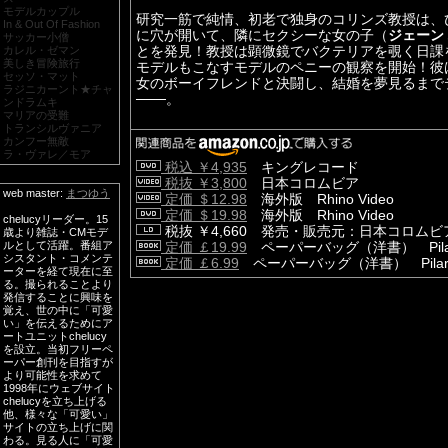
モデルカップル
研究一筋で純情、初老で独身のコリンズ教授は、
In & Out Of Fashion
に穴が開いて、隣にセクシーな女の子（
ジェーン
サッカー小僧
とを発見！教授は顕微鏡でバクテリアを覗く日課
カレル・ゼマン
美しき冒険旅行
モデルもこなすモデルのペニーの観察を開始！彼
セッソ・マット
女のボーイフレンドと決闘し、結婚を夢見るまで
ラジニカーント★チャ
───。
ンドラムキ
マリアの受難
トランシルヴァニア
カンフー無敵
ラ・ヴァレ／モア
税込 ￥4,935
キングレコード
税抜 ￥3,800
日本コロムビア
web master:
まつゆう
定価 ＄12.98
海外版 Rhino Video
定価 ＄19.98
海外版 Rhino Video
chelucyリーダー。15
税抜 ￥4,660 発売・販売元：日本コロムビ
歳より雑誌・CMモデ
ルとして活躍。番組ア
定価 ￡19.99
ペーパーバッグ（洋書） Pilar 
シスタント・コメンテ
定価 ￡6.99
ペーパーバッグ（洋書） Pilar 
ーターを経て現在に至
る。撮られることより
発信することに興味を
覚え、世の中に「可愛
い」を伝えるためにア
ートユニットchelucy
を設立。当初フリーペ
ーパー創刊を目指すが
より可能性を求めて
1998年にウェブサイト
chelucyを立ち上げる
他、様々な「可愛い」
サイトの立ち上げに関
わる。見る人に「可愛