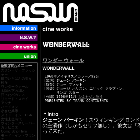
ワンダー ウォール
WONDERWALL
スタン・ザ・フラッシ
ャー
 1968年／イギリス／カラー／92分

町でいちばんの美女
【出演】
ジェーン バーキン
砂丘
【監督】ジョー マソット

ワンダーウォール
【音楽】ジョージ ハリスン、エリック クラプトン、

太陽の下の18才
　　　　リンゴ スター

狂ったバカンス
【公開】1996年11月 
シネセゾン渋谷
リキッド・スカイ
アンナ
ハードメン
小さな兵隊
＊Intro
メイド・イン・USA
ジェーン バーキン
！スウィンギング ロン
女性上位時代
ウィンタースリーパー
の主演作（しかもセリフ無し）。彼女は「
カラビニエ
って来た。
Comic Strip Hero
モード・イン・フラン
ス